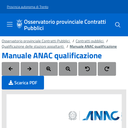
Vai al contenuto principale
Vai al piede di pagina
Provincia autonoma di Trento
Osservatorio provinciale Contratti
Pubblici
Osservatorio provinciale Contratti Pubblici
/
Contratti pubblici
/
Qualificazione delle stazioni appaltanti
/
Manuale ANAC qualificazione
Manuale ANAC qualificazione
Scarica PDF